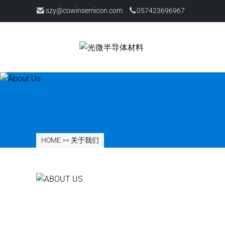
szy@cowinsemicon.com
057423696967
HOME
>>
关于我们