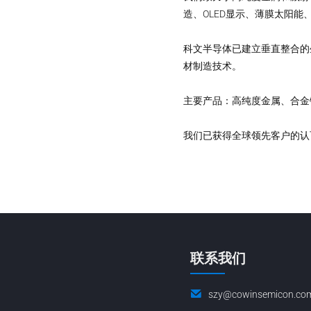
造、OLED显示、薄膜太阳
科文半导体已建立垂直整合的
材制造技术。
主要产品：高纯度金属、合金
我们已获得全球领先客户的认
联系我们
szy@cowinsemicon.co